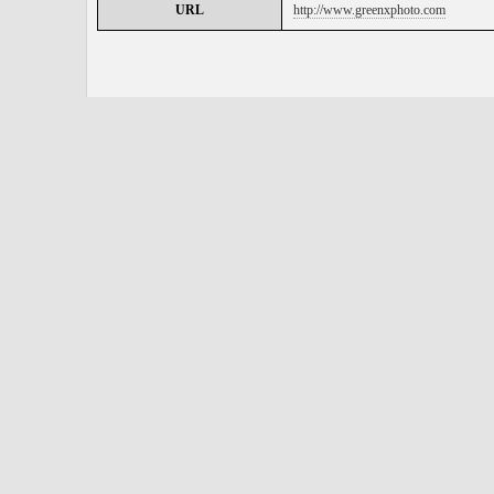
URL
http://www.greenxphoto.com